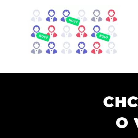
CHC
O 