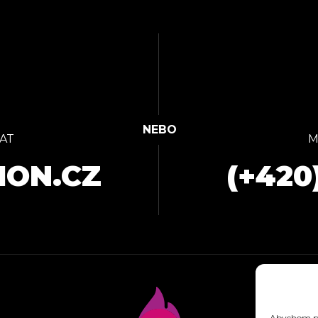
AT
M
ION.CZ
(+420
Abychom pos