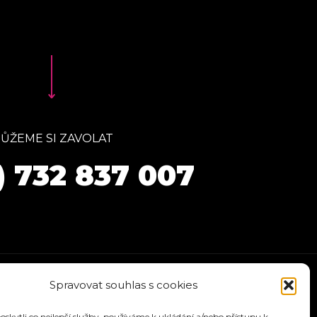
ŮŽEME SI ZAVOLAT
) 732 837 007
Spravovat souhlas s cookies
kytli co nejlepší služby, používáme k ukládání a/nebo přístupu k