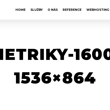
HOME
SLUŽBY
O NÁS
REFERENCE
WEBHOSTING
ETRIKY-1600
1536×864