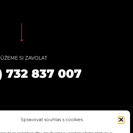
ŮŽEME SI ZAVOLAT
) 732 837 007
Spravovat souhlas s cookies
kytli co nejlepší služby, používáme k ukládání a/nebo přístupu k