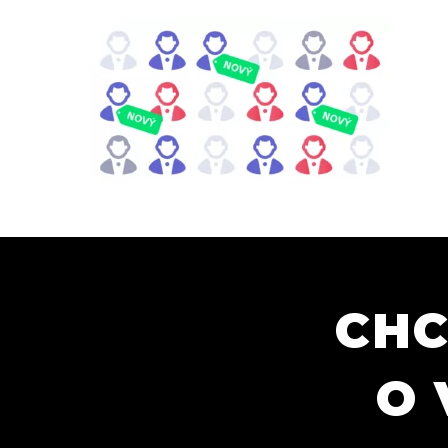
CHC
O 