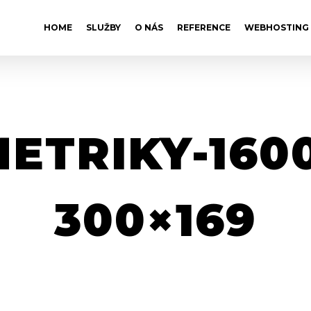
HOME
SLUŽBY
O NÁS
REFERENCE
WEBHOSTING
ETRIKY-1600
300×169