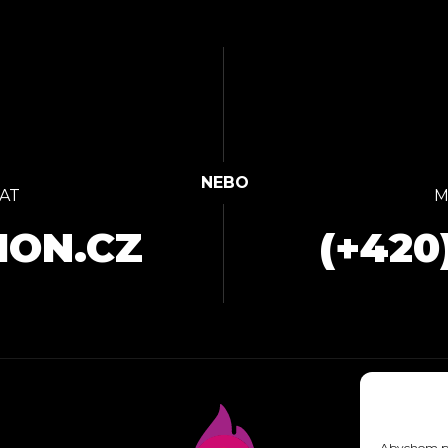
AT
M
ION.CZ
(+420
Abychom pos