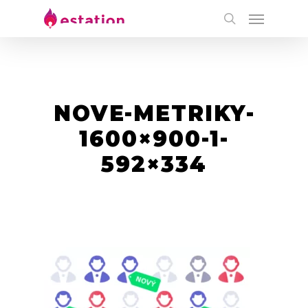
NOVE-METRIKY-
1600×900-1-
592×334