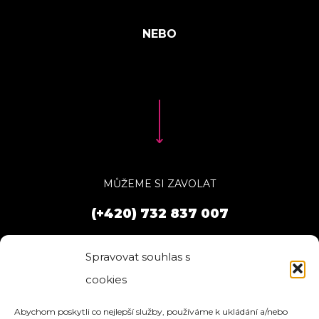
MŮŽEME SI ZAVOLAT
(+420) 732 837 007
Spravovat souhlas s
cookies
Abychom poskytli co nejlepší služby, používáme k ukládání a/nebo