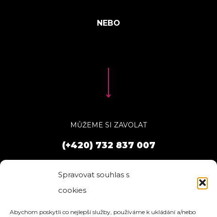
MŮŽEME SI ZAVOLAT
(+420) 732 837 007
Spravovat souhlas s
cookies
Abychom poskytli co nejlepší služby, používáme k ukládání a/nebo