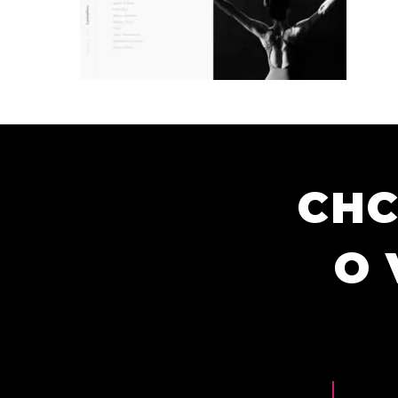
CHC
O 