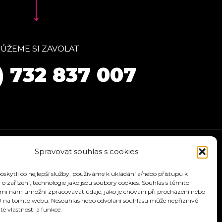
ŮŽEME SI ZAVOLAT
) 732 837 007
Spravovat souhlas s cookies
kytli co nejlepší služby, používáme k ukládání a/nebo přístupu k
o zařízení, technologie jako jsou soubory cookies. Souhlas s těmito
mi nám umožní zpracovávat údaje, jako je chování při procházení nebo
D na tomto webu. Nesouhlas nebo odvolání souhlasu může nepříznivě
ité vlastnosti a funkce.