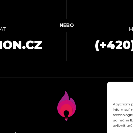
AT
M
ION.CZ
(+420
Abychom pos
informacím 
technologie
jedinečná I
ovlivnit urč