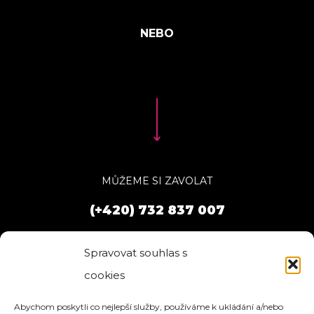
MŮŽEME SI ZAVOLAT
(+420) 732 837 007
Spravovat souhlas s
cookies
Abychom poskytli co nejlepší služby, používáme k ukládání a/nebo