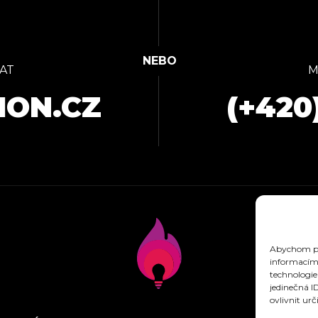
AT
M
ION.CZ
(+420
Abychom pos
informacím 
technologie
jedinečná I
ovlivnit urč