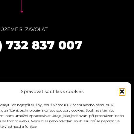
ŮŽEME SI ZAVOLAT
) 732 837 007
Spravovat souhlas s cookies
kytli co nejlepší služby, používáme k ukládání a/nebo přístupu k
o zařízení, technologie jako jsou soubory cookies. Souhlas s těmito
mi nám umožní zpracovávat údaje, jako je chování při procházení nebo
D na tomto webu. Nesouhlas nebo odvolání souhlasu může nepříznivě
ité vlastnosti a funkce.