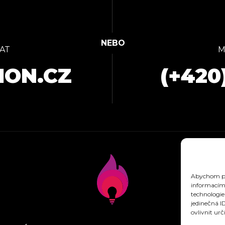
AT
M
ION.CZ
(+420
Abychom pos
informacím 
technologie
jedinečná I
ovlivnit urč