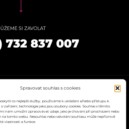
ŮŽEME SI ZAVOLAT
) 732 837 007
Spravovat souhlas s cookies
kytli co nejlepší služby, používáme k ukládání a/nebo přístupu k
o zařízení, technologie jako jsou soubory cookies. Souhlas s těmito
mi nám umožní zpracovávat údaje, jako je chování při procházení nebo
D na tomto webu. Nesouhlas nebo odvolání souhlasu může nepříznivě
ité vlastnosti a funkce.