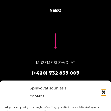
MŮŽEME SI ZAVOLAT
(+420) 732 837 007
Spravovat souhlas s
cookies
Abychom poskytli co nejlepší služby, používáme k ukládání a/nebo