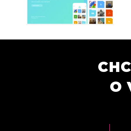
CHC
O 