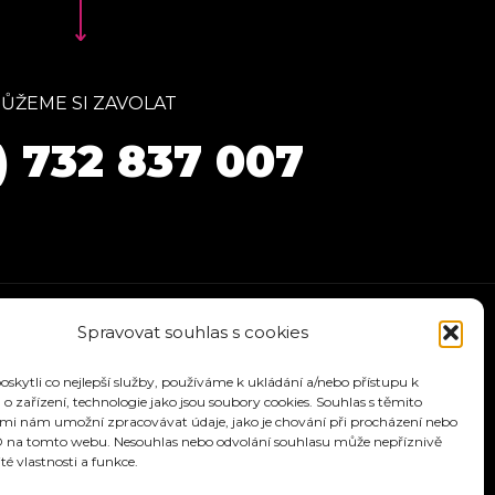
ŮŽEME SI ZAVOLAT
) 732 837 007
Spravovat souhlas s cookies
kytli co nejlepší služby, používáme k ukládání a/nebo přístupu k
o zařízení, technologie jako jsou soubory cookies. Souhlas s těmito
mi nám umožní zpracovávat údaje, jako je chování při procházení nebo
D na tomto webu. Nesouhlas nebo odvolání souhlasu může nepříznivě
ité vlastnosti a funkce.