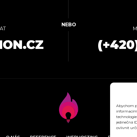
AT
M
ION.CZ
(+420
Abychom pos
informacím 
technologie
jedinečná I
ovlivnit urč