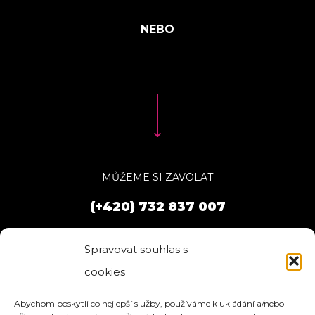
MŮŽEME SI ZAVOLAT
(+420) 732 837 007
Spravovat souhlas s
cookies
Abychom poskytli co nejlepší služby, používáme k ukládání a/nebo