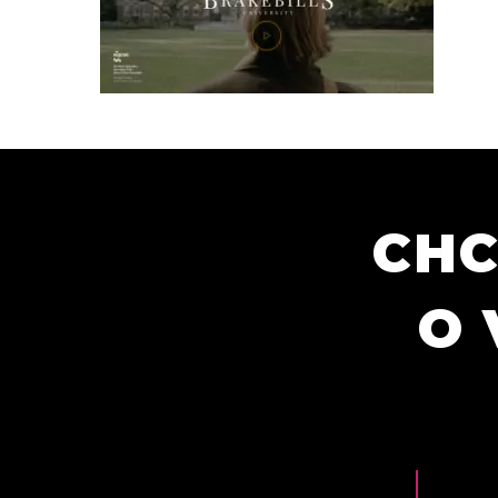
CHC
O 