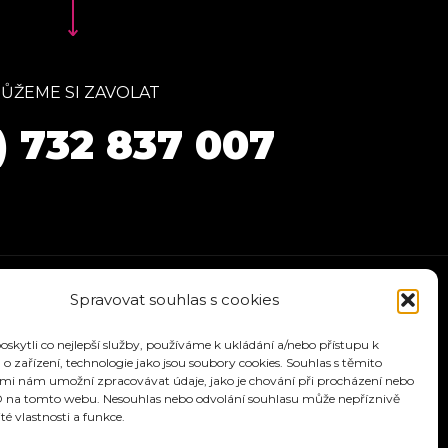
ŮŽEME SI ZAVOLAT
) 732 837 007
Spravovat souhlas s cookies
kytli co nejlepší služby, používáme k ukládání a/nebo přístupu k
o zařízení, technologie jako jsou soubory cookies. Souhlas s těmito
mi nám umožní zpracovávat údaje, jako je chování při procházení nebo
D na tomto webu. Nesouhlas nebo odvolání souhlasu může nepříznivě
ité vlastnosti a funkce.