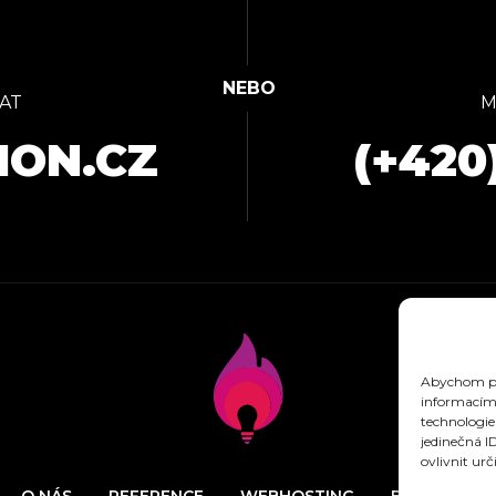
AT
M
ION.CZ
(+420
Abychom pos
informacím 
technologie
jedinečná I
ovlivnit urč