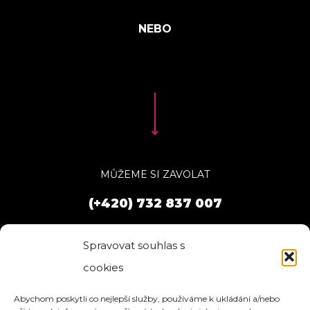
MŮŽEME SI ZAVOLAT
(+420) 732 837 007
Spravovat souhlas s
cookies
Abychom poskytli co nejlepší služby, používáme k ukládání a/nebo