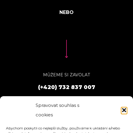
MŮŽEME SI ZAVOLAT
(+420) 732 837 007
Spravovat souhlas s
cookies
Abychom poskytli co nejlepší služby, používáme k ukládání a/nebo