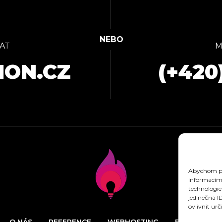
AT
M
ION.CZ
(+420
Abychom pos
informacím 
technologie
jedinečná I
ovlivnit urč