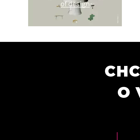
CHC
O 