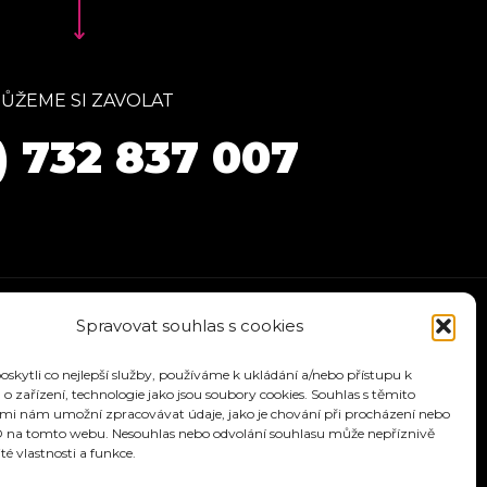
ŮŽEME SI ZAVOLAT
) 732 837 007
Spravovat souhlas s cookies
kytli co nejlepší služby, používáme k ukládání a/nebo přístupu k
o zařízení, technologie jako jsou soubory cookies. Souhlas s těmito
mi nám umožní zpracovávat údaje, jako je chování při procházení nebo
D na tomto webu. Nesouhlas nebo odvolání souhlasu může nepříznivě
ité vlastnosti a funkce.