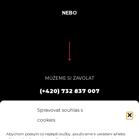
MŮŽEME SI ZAVOLAT
(+420) 732 837 007
Spravovat souhlas s
cookies
Abychom poskytli co nejlepší služby, používáme k ukládání a/nebo