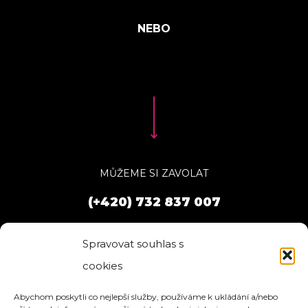
MŮŽEME SI ZAVOLAT
(+420) 732 837 007
Spravovat souhlas s
cookies
Abychom poskytli co nejlepší služby, používáme k ukládání a/nebo