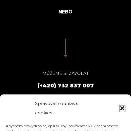
MŮŽEME SI ZAVOLAT
(+420) 732 837 007
Spravovat souhlas s
cookies
Abychom poskytli co nejlepší služby, používáme k ukládání a/nebo