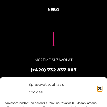
MŮŽEME SI ZAVOLAT
(+420) 732 837 007
Spravovat souhlas s
cookies
Abychom poskytli co nejlepší služby, používáme k ukládání a/nebo