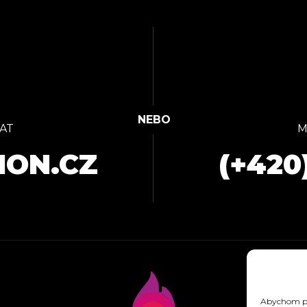
AT
M
ION.CZ
(+420
Abychom pos