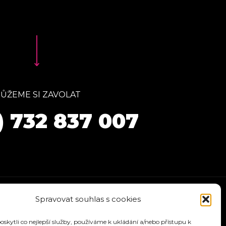
ŮŽEME SI ZAVOLAT
) 732 837 007
Spravovat souhlas s cookies
kytli co nejlepší služby, používáme k ukládání a/nebo přístupu k