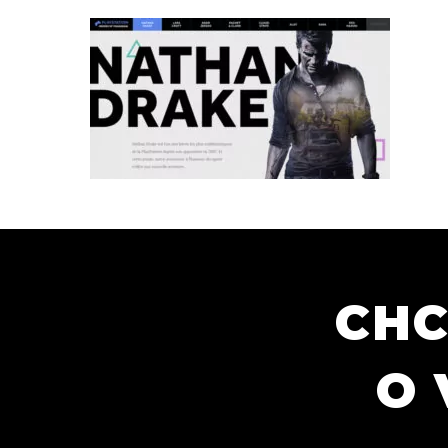
CHC
O 