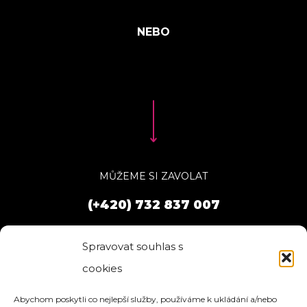
MŮŽEME SI ZAVOLAT
(+420) 732 837 007
Spravovat souhlas s
cookies
Abychom poskytli co nejlepší služby, používáme k ukládání a/nebo