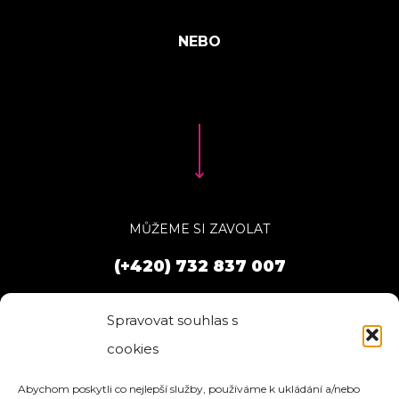
MŮŽEME SI ZAVOLAT
(+420) 732 837 007
Spravovat souhlas s
cookies
Abychom poskytli co nejlepší služby, používáme k ukládání a/nebo