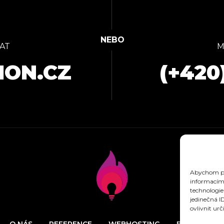
AT
M
ION.CZ
(+420
Abychom pos
informacím 
technologie
jedinečná I
ovlivnit urč