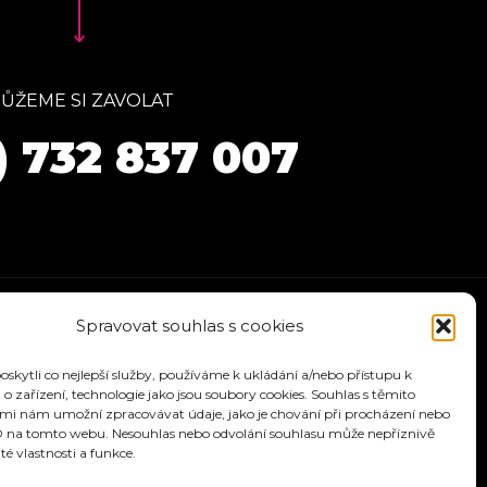
ŮŽEME SI ZAVOLAT
) 732 837 007
Spravovat souhlas s cookies
kytli co nejlepší služby, používáme k ukládání a/nebo přístupu k
o zařízení, technologie jako jsou soubory cookies. Souhlas s těmito
mi nám umožní zpracovávat údaje, jako je chování při procházení nebo
D na tomto webu. Nesouhlas nebo odvolání souhlasu může nepříznivě
ité vlastnosti a funkce.