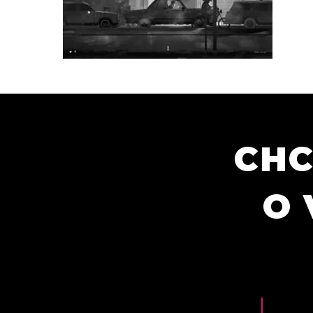
CHC
O 