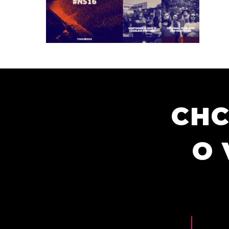
CHC
O 