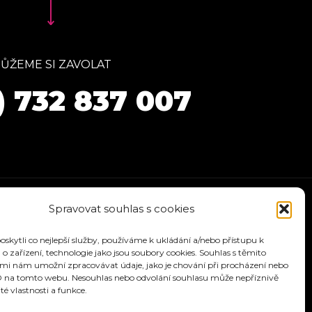
ŮŽEME SI ZAVOLAT
) 732 837 007
Spravovat souhlas s cookies
kytli co nejlepší služby, používáme k ukládání a/nebo přístupu k
o zařízení, technologie jako jsou soubory cookies. Souhlas s těmito
mi nám umožní zpracovávat údaje, jako je chování při procházení nebo
D na tomto webu. Nesouhlas nebo odvolání souhlasu může nepříznivě
ité vlastnosti a funkce.