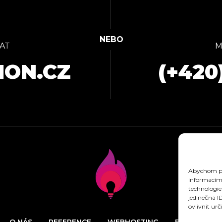
AT
M
ION.CZ
(+420
Abychom pos
informacím 
technologie
jedinečná I
ovlivnit urč