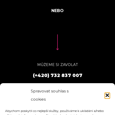
MŮŽEME SI ZAVOLAT
(+420) 732 837 007
Spravovat souhlas s
cookies
Abychom poskytli co nejlepší služby, používáme k ukládání a/nebo