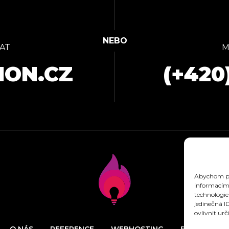
AT
M
ION.CZ
(+420
Abychom pos
informacím 
technologie
jedinečná I
ovlivnit urč