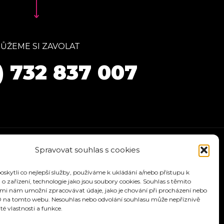
ŮŽEME SI ZAVOLAT
) 732 837 007
Spravovat souhlas s cookies
kytli co nejlepší služby, používáme k ukládání a/nebo přístupu k
o zařízení, technologie jako jsou soubory cookies. Souhlas s těmito
mi nám umožní zpracovávat údaje, jako je chování při procházení nebo
D na tomto webu. Nesouhlas nebo odvolání souhlasu může nepříznivě
ité vlastnosti a funkce.