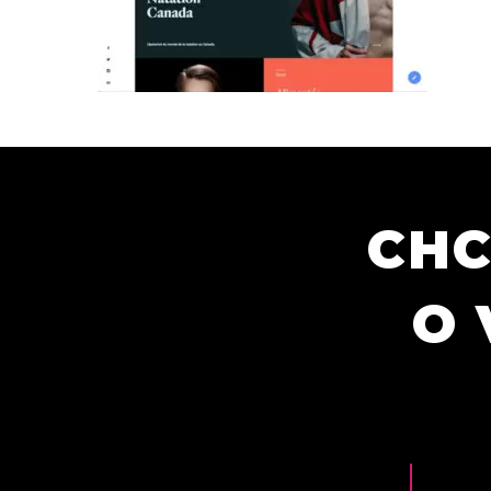
CHC
O 