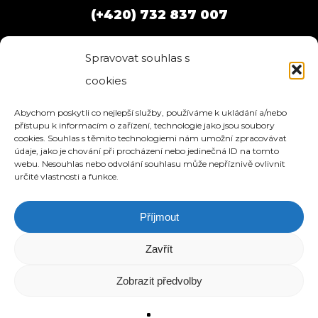
(+420) 732 837 007
Spravovat souhlas s
cookies
Abychom poskytli co nejlepší služby, používáme k ukládání a/nebo
přístupu k informacím o zařízení, technologie jako jsou soubory
cookies. Souhlas s těmito technologiemi nám umožní zpracovávat
údaje, jako je chování při procházení nebo jedinečná ID na tomto
webu. Nesouhlas nebo odvolání souhlasu může nepříznivě ovlivnit
určité vlastnosti a funkce.
Příjmout
HOME
SLUŽBY
O NÁS
REFERENCE
WEBHOSTING
BLOG
NÁVODY
KONTAKT
Zavřít
© 2026 eStation.cz | Tvorba www stránek.
Zobrazit předvolby
Vytvořeno s láskou k designu.