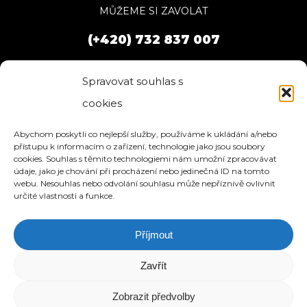
MŮŽEME SI ZAVOLAT
(+420) 732 837 007
Spravovat souhlas s
cookies
Abychom poskytli co nejlepší služby, používáme k ukládání a/nebo
přístupu k informacím o zařízení, technologie jako jsou soubory
cookies. Souhlas s těmito technologiemi nám umožní zpracovávat
údaje, jako je chování při procházení nebo jedinečná ID na tomto
webu. Nesouhlas nebo odvolání souhlasu může nepříznivě ovlivnit
určité vlastnosti a funkce.
Příjmout
HOME
SLUŽBY
O NÁS
REFERENCE
WEBHOSTING
BLOG
NÁVODY
KONTAKT
Zavřít
© 2026 eStation.cz | Tvorba www stránek.
Zobrazit předvolby