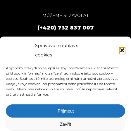
MŮŽEME SI ZAVOLAT
(+420) 732 837 007
Spravovat souhlas s
cookies
Abychom poskytli co nejlepší služby, používáme k ukládání a/nebo
přístupu k informacím o zařízení, technologie jako jsou soubory
cookies. Souhlas s těmito technologiemi nám umožní zpracovávat
údaje, jako je chování při procházení nebo jedinečná ID na tomto
webu. Nesouhlas nebo odvolání souhlasu může nepříznivě ovlivnit
určité vlastnosti a funkce.
Příjmout
HOME
SLUŽBY
O NÁS
REFERENCE
WEBHOSTING
BLOG
NÁVODY
KONTAKT
Zavřít