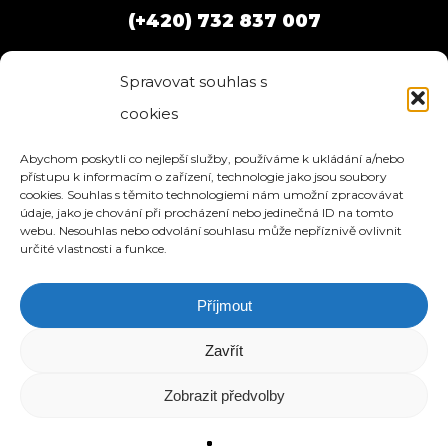
(+420) 732 837 007
Spravovat souhlas s
cookies
Abychom poskytli co nejlepší služby, používáme k ukládání a/nebo
přístupu k informacím o zařízení, technologie jako jsou soubory
cookies. Souhlas s těmito technologiemi nám umožní zpracovávat
údaje, jako je chování při procházení nebo jedinečná ID na tomto
webu. Nesouhlas nebo odvolání souhlasu může nepříznivě ovlivnit
určité vlastnosti a funkce.
Příjmout
HOME
SLUŽBY
O NÁS
REFERENCE
WEBHOSTING
BLOG
NÁVODY
KONTAKT
Zavřít
© 2026 eStation.cz | Tvorba www stránek.
Zobrazit předvolby
Vytvořeno s láskou k designu.