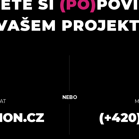
ETE SI
(PO)
POV
VAŠEM PROJEK
AT
M
ION.CZ
(+420