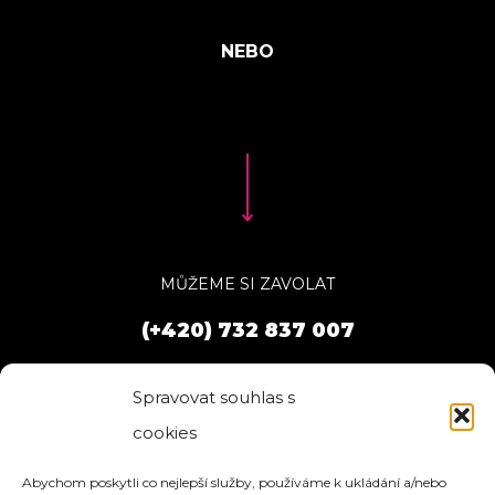
MŮŽEME SI ZAVOLAT
(+420) 732 837 007
Spravovat souhlas s
cookies
Abychom poskytli co nejlepší služby, používáme k ukládání a/nebo