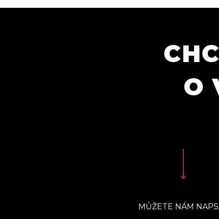
CHC
O 
MŮŽETE NÁM NAPS