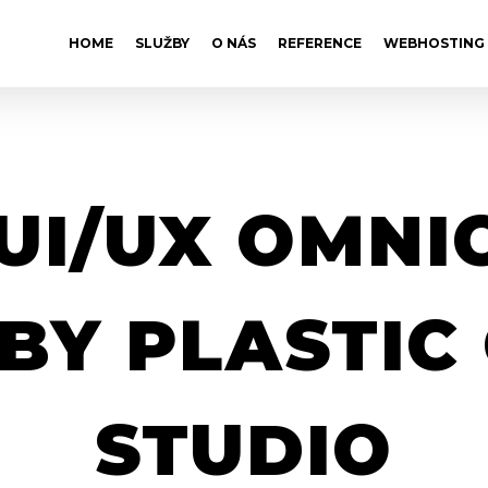
HOME
SLUŽBY
O NÁS
REFERENCE
WEBHOSTING
UI/UX OMN
BY PLASTIC
STUDIO