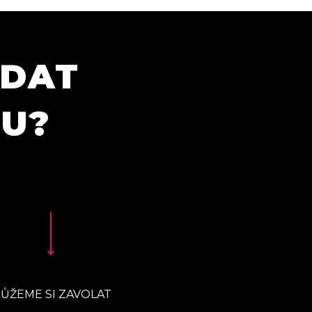
ÍDAT
TU?
ŮŽEME SI ZAVOLAT