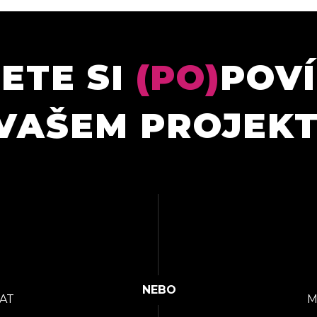
ETE SI
(PO)
POV
VAŠEM PROJEK
AT
M