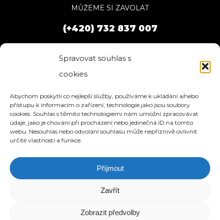
MŮŽEME SI ZAVOLAT
(+420) 732 837 007
Spravovat souhlas s
cookies
Abychom poskytli co nejlepší služby, používáme k ukládání a/nebo
přístupu k informacím o zařízení, technologie jako jsou soubory
cookies. Souhlas s těmito technologiemi nám umožní zpracovávat
údaje, jako je chování při procházení nebo jedinečná ID na tomto
webu. Nesouhlas nebo odvolání souhlasu může nepříznivě ovlivnit
určité vlastnosti a funkce.
Příjmout
HOME
SLUŽBY
O NÁS
REFERENCE
WEBHOSTING
BLOG
NÁVODY
KONTAKT
Zavřít
© 2026 eStation.cz | Tvorba www stránek.
Zobrazit předvolby