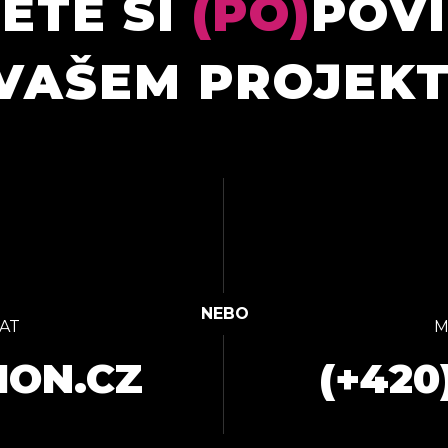
ETE SI
(PO)
POV
VAŠEM PROJEK
AT
M
ION.CZ
(+420