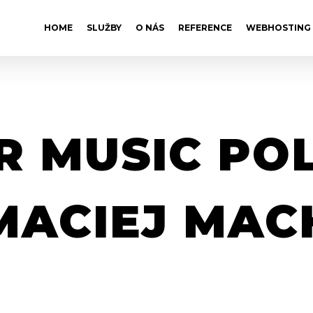
HOME
SLUŽBY
O NÁS
REFERENCE
WEBHOSTING
 MUSIC PO
MACIEJ MAC