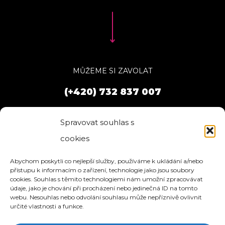
MŮŽEME SI ZAVOLAT
(+420) 732 837 007
Spravovat souhlas s
cookies
Abychom poskytli co nejlepší služby, používáme k ukládání a/nebo
přístupu k informacím o zařízení, technologie jako jsou soubory
cookies. Souhlas s těmito technologiemi nám umožní zpracovávat
údaje, jako je chování při procházení nebo jedinečná ID na tomto
webu. Nesouhlas nebo odvolání souhlasu může nepříznivě ovlivnit
určité vlastnosti a funkce.