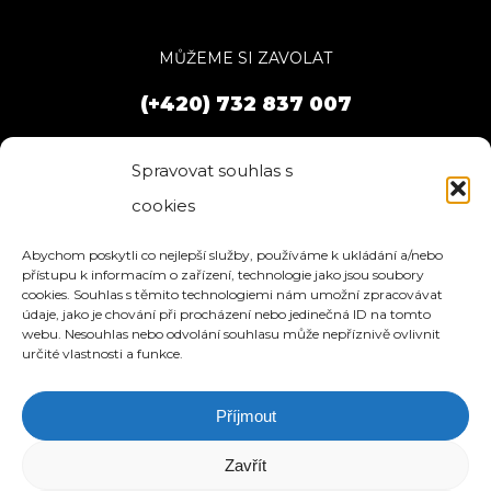
MŮŽEME SI ZAVOLAT
(+420) 732 837 007
Spravovat souhlas s
cookies
Abychom poskytli co nejlepší služby, používáme k ukládání a/nebo
přístupu k informacím o zařízení, technologie jako jsou soubory
cookies. Souhlas s těmito technologiemi nám umožní zpracovávat
údaje, jako je chování při procházení nebo jedinečná ID na tomto
webu. Nesouhlas nebo odvolání souhlasu může nepříznivě ovlivnit
určité vlastnosti a funkce.
Příjmout
HOME
SLUŽBY
O NÁS
REFERENCE
WEBHOSTING
BLOG
NÁVODY
KONTAKT
Zavřít