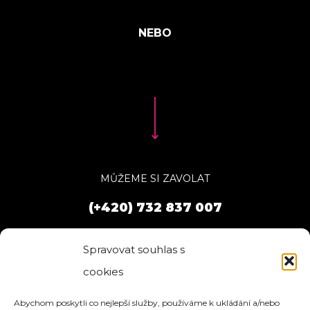
MŮŽEME SI ZAVOLAT
(+420) 732 837 007
Spravovat souhlas s
cookies
Abychom poskytli co nejlepší služby, používáme k ukládání a/nebo