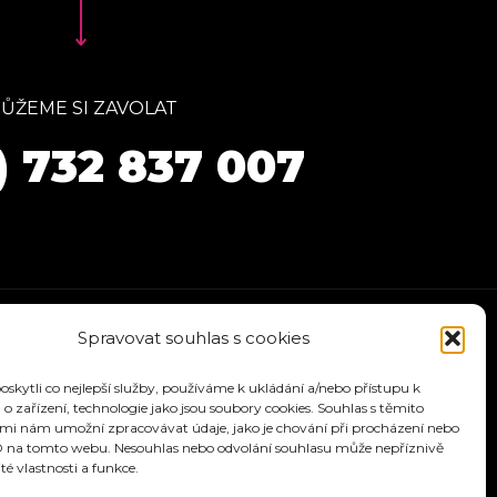
ŮŽEME SI ZAVOLAT
) 732 837 007
Spravovat souhlas s cookies
kytli co nejlepší služby, používáme k ukládání a/nebo přístupu k
o zařízení, technologie jako jsou soubory cookies. Souhlas s těmito
mi nám umožní zpracovávat údaje, jako je chování při procházení nebo
D na tomto webu. Nesouhlas nebo odvolání souhlasu může nepříznivě
ité vlastnosti a funkce.