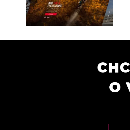
CHC
O 