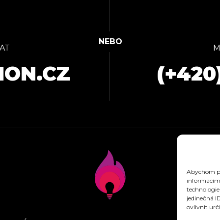
AT
M
ION.CZ
(+420
Abychom pos
informacím 
technologie
jedinečná I
ovlivnit urč