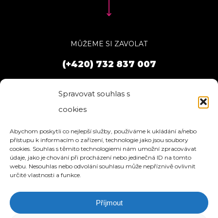
MŮŽEME SI ZAVOLAT
(+420) 732 837 007
Spravovat souhlas s
cookies
Abychom poskytli co nejlepší služby, používáme k ukládání a/nebo
přístupu k informacím o zařízení, technologie jako jsou soubory
cookies. Souhlas s těmito technologiemi nám umožní zpracovávat
údaje, jako je chování při procházení nebo jedinečná ID na tomto
webu. Nesouhlas nebo odvolání souhlasu může nepříznivě ovlivnit
určité vlastnosti a funkce.
Příjmout
HOME
SLUŽBY
O NÁS
REFERENCE