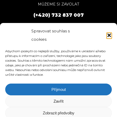
MŮŽEME SI ZAVOLAT
(+420) 732 837 007
Spravovat souhlas s
cookies
Abychom poskytli co nejlepší služby, používáme k ukládání a/nebo
přístupu k informacím o zařízení, technologie jako jsou soubory
cookies. Souhlas s těmito technologiemi nám umožní zpracovávat
údaje, jako je chování při procházení nebo jedinečná ID na tomto
webu. Nesouhlas nebo odvolání souhlasu může nepříznivě ovlivnit
určité vlastnosti a funkce.
Příjmout
HOME
SLUŽBY
O NÁS
REFERENCE
WEBHOSTING
BLOG
NÁVODY
KONTAKT
Zavřít
© 2026 eStation.cz | Tvorba www stránek.
Zobrazit předvolby