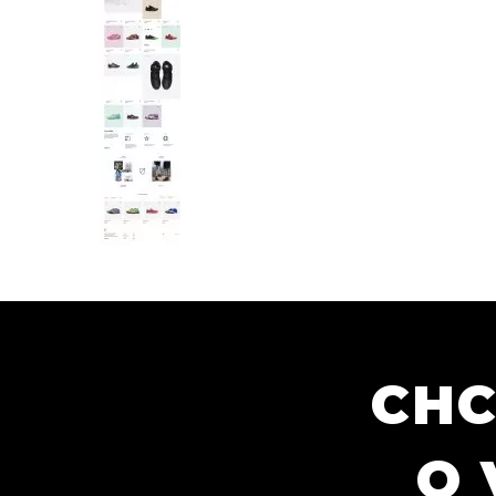
CHC
O 