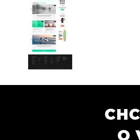
CHC
O 