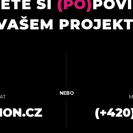
ETE SI
(PO)
POV
VAŠEM PROJEK
AT
M
ION.CZ
(+420