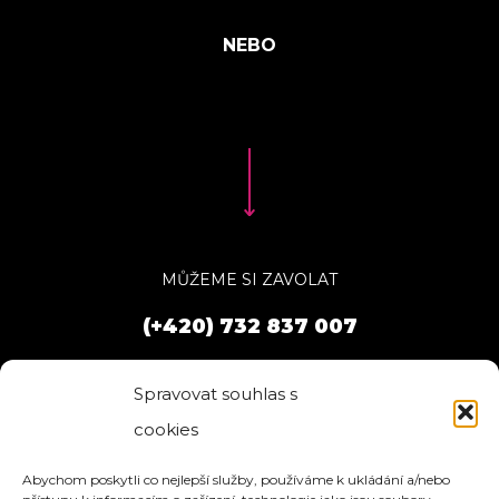
MŮŽEME SI ZAVOLAT
(+420) 732 837 007
Spravovat souhlas s
cookies
Abychom poskytli co nejlepší služby, používáme k ukládání a/nebo