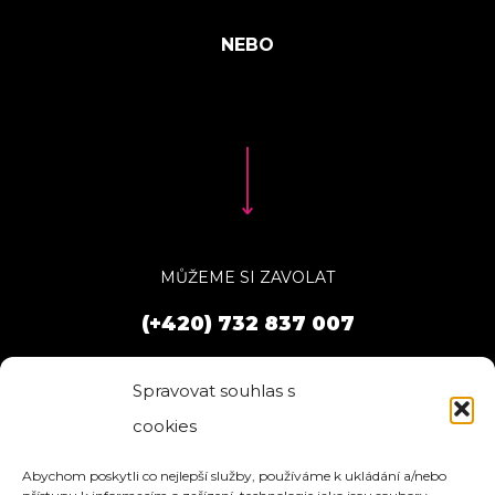
MŮŽEME SI ZAVOLAT
(+420) 732 837 007
Spravovat souhlas s
cookies
Abychom poskytli co nejlepší služby, používáme k ukládání a/nebo