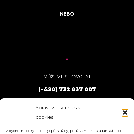
MŮŽEME SI ZAVOLAT
(+420) 732 837 007
Spravovat souhlas s
cookies
Abychom poskytli co nejlepší služby, používáme k ukládání a/nebo