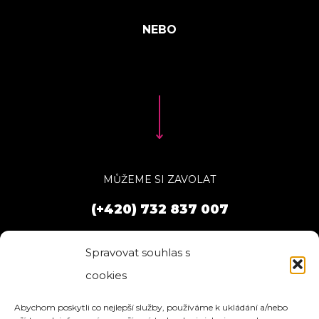
MŮŽEME SI ZAVOLAT
(+420) 732 837 007
Spravovat souhlas s
cookies
Abychom poskytli co nejlepší služby, používáme k ukládání a/nebo