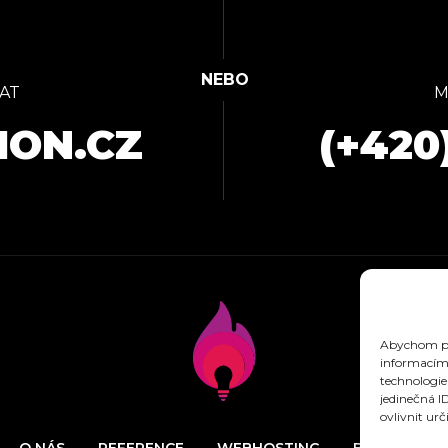
AT
M
ION.CZ
(+420
Abychom pos
informacím 
technologie
jedinečná I
ovlivnit urč