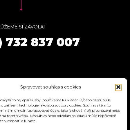
ŮŽEME SI ZAVOLAT
) 732 837 007
Spravovat souhlas s cookies
kytli co nejlepší služby, používáme k ukládání a/nebo přístupu k
o zařízení, technologie jako jsou soubory cookies. Souhlas s těmito
mi nám umožní zpracovávat údaje, jako je chování při procházení nebo
D na tomto webu. Nesouhlas nebo odvolání souhlasu může nepříznivě
ité vlastnosti a funkce.