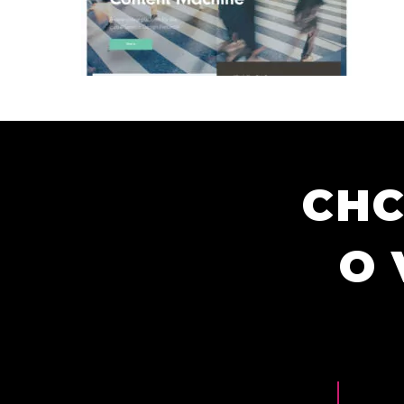
CHC
O 